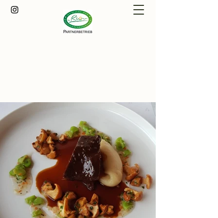
Träbeser Bauernstube
info@traebeser-bauernstube.de
+49 (0)36943 63362