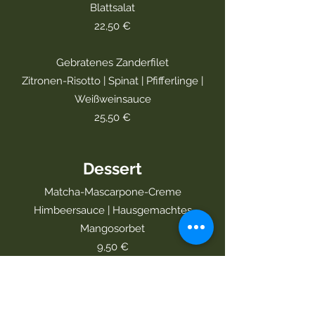
Blattsalat
22,50 €
Gebratenes Zanderfilet
Zitronen-Risotto | Spinat | Pfifferlinge |
Weißweinsauce
25,50 €
Dessert
Matcha-Mascarpone-Creme
Himbeersauce | Hausgemachtes
Mangosorbet
9,50 €
Tonkabohnen-Grießlammerie
Holunder | Hausgemachtes Kirschsorbet