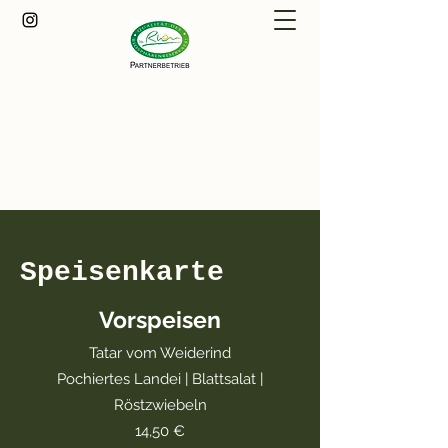
Träbeser Bauernstube
info@traebeser-bauernstube.de
+49 (0)36943 63362
Speisenkarte
Vorspeisen
Tatar vom Weiderind
Pochiertes Landei | Blattsalat |
Röstzwiebeln
14,50 €