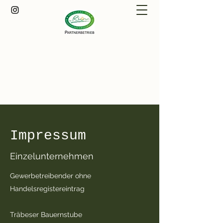
Träbeser Bauernstube
info@traebeser-bauernstube.de
+49 (0)36943 63362
Impressum
Einzelunternehmen
Gewerbetreibender ohne
Handelsregistereintrag ​
Träbeser Bauernstube